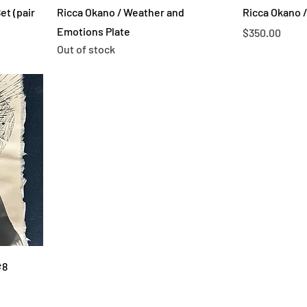
et (pair
Ricca Okano / Weather and
Ricca Okano 
Emotions Plate
Price
$350.00
Out of stock
#8