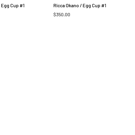
/ Egg Cup #1
Ricca Okano / Egg Cup #1
Price
$350.00