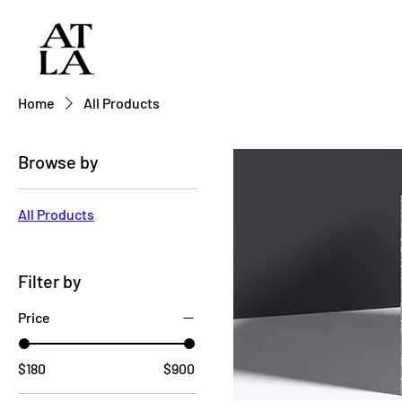
Home
All Products
Browse by
All Products
Filter by
Price
$180
$900