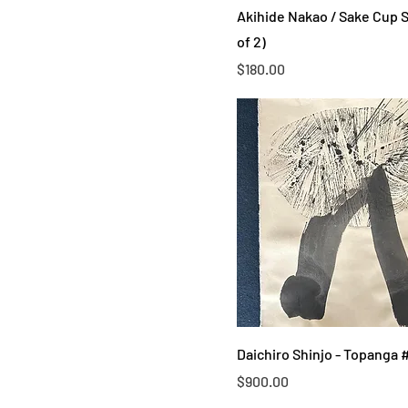
Akihide Nakao / Sake Cup S
of 2)
Price
$180.00
Daichiro Shinjo - Topanga 
Price
$900.00